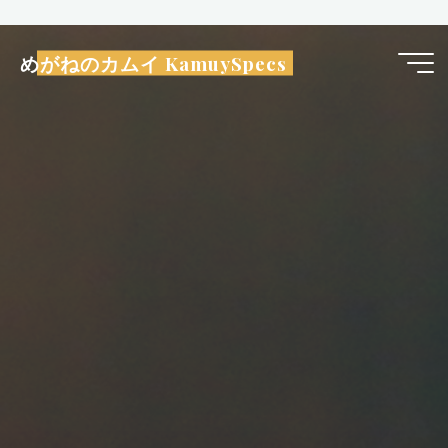
コ
ン
めがねのカムイ KamuySpecs
テ
ン
ツ
へ
ス
キ
ッ
プ