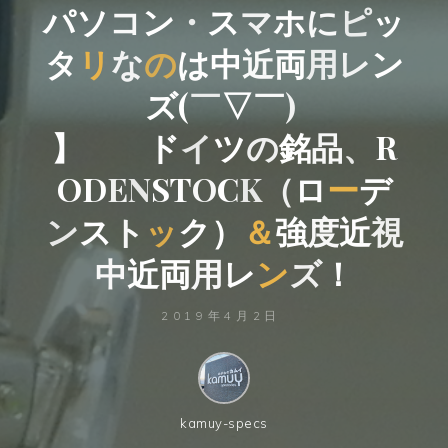
パ
ソ
コ
ン
・
ス
マ
ホ
に
ピ
ッ
タ
リ
な
の
は
中
近
両
用
レ
ン
ズ
(
￣
▽
￣
)
】
ド
イ
ツ
の
銘
品
、
R
O
D
E
N
S
T
O
C
K
（
ロ
ー
デ
ン
ス
ト
ッ
ク
）
＆
強
度
近
視
中
近
両
用
レ
ン
ズ
！
2019年4月2日
kamuy-specs