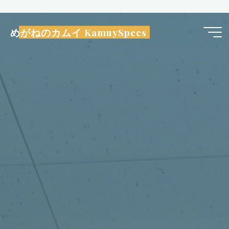
コ
ン
めがねのカムイ KamuySpecs
テ
ン
ツ
へ
ス
キ
ッ
プ