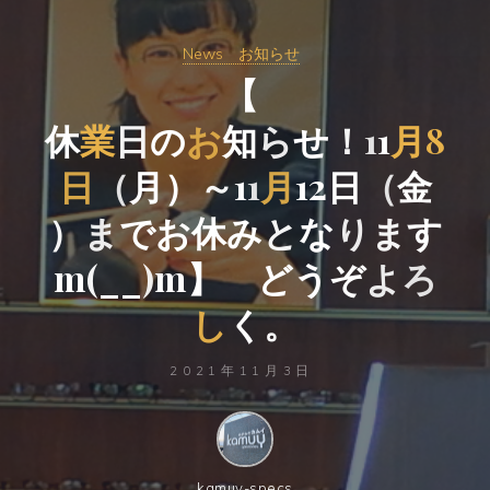
News お知らせ
【
休
業
日
の
お
知
ら
せ
！
1
1
月
8
日
（
月
）
～
1
1
月
1
2
日
（
金
）
ま
で
お
休
み
と
な
り
ま
す
m
(
_
_
)
m
】
ど
う
ぞ
よ
ろ
し
く
。
2021年11月3日
kamuy-specs