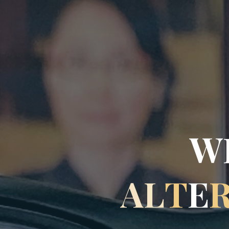
W
A
L
T
E