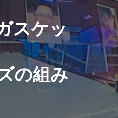
ガ
ス
ケ
ッ
ズ
の
組
み