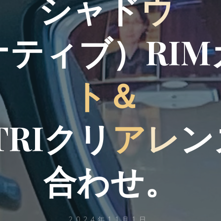
シ
ャ
ド
ウ
ナ
テ
ィ
ブ
）
R
I
M
ト
＆
T
R
I
ク
リ
ア
レ
ン
合
わ
せ
。
2024年11月1日