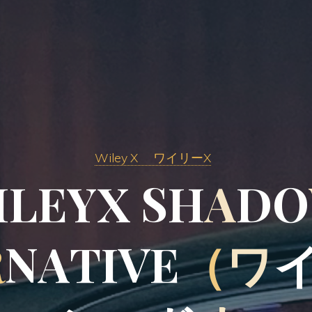
Wiley X ワイリーX
I
L
E
Y
X
S
H
A
D
O
R
N
A
T
I
V
E
（
ワ