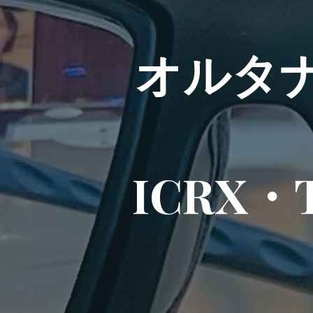
オ
ル
タ
I
C
R
X
・