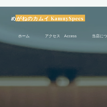
コ
ン
テ
めがねのカムイ KamuySpecs
ン
ツ
ホーム
アクセス Access
当店につい
へ
ス
キ
ッ
プ