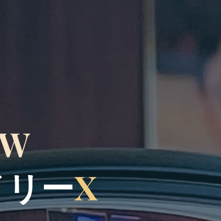
W
イ
リ
ー
X