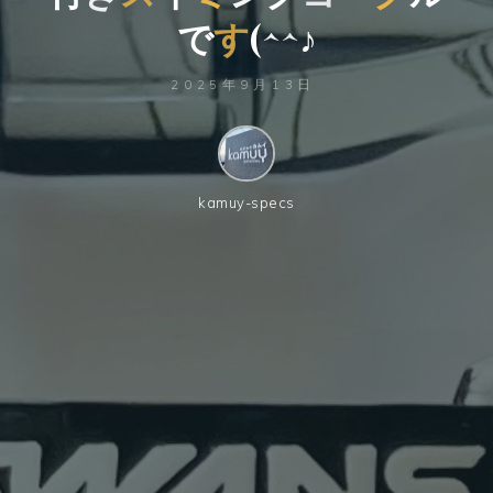
で
す
(
^
^
♪
2025年9月13日
kamuy-specs