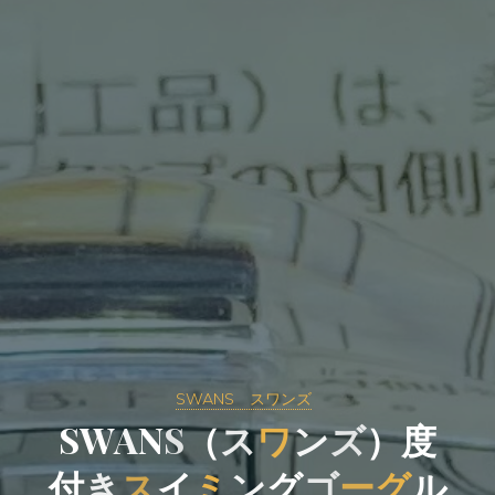
SWANS スワンズ
S
W
A
N
S
（
ス
ワ
ン
ズ
）
度
付
き
ス
イ
ミ
ン
グ
ゴ
ー
グ
ル