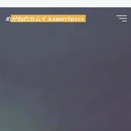
コ
ン
めがねのカムイ KamuySpecs
テ
ン
ツ
へ
ス
キ
ッ
プ