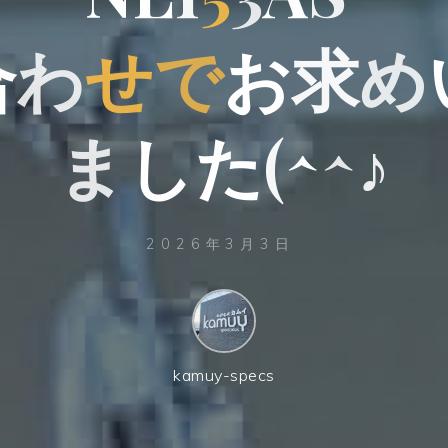
合
わ
せ
で
お
求
め
ま
し
た
(
^
^
♪
2026年3月3日
kamuy-specs