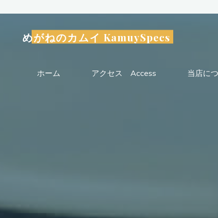
コ
ン
テ
めがねのカムイ KamuySpecs
ン
ツ
ホーム
アクセス Access
当店につい
へ
ス
キ
ッ
プ