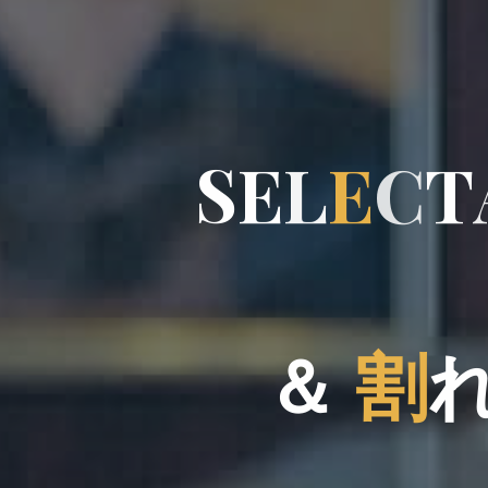
S
E
L
E
C
T
＆
割