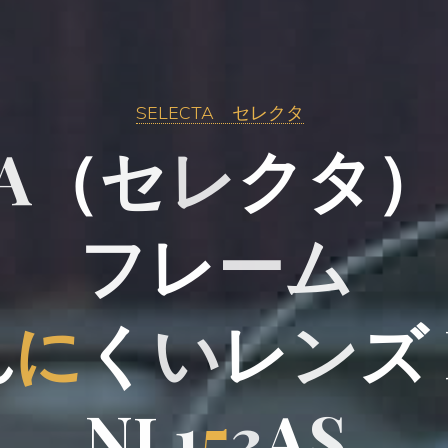
SELECTA セレクタ
A
（
セ
レ
ク
タ
）
フ
レ
ー
ム
れ
に
く
い
レ
ン
ズ
N
L
1
5
3
A
S