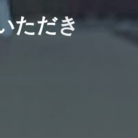
い
た
だ
き