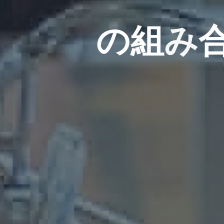
の
組
み