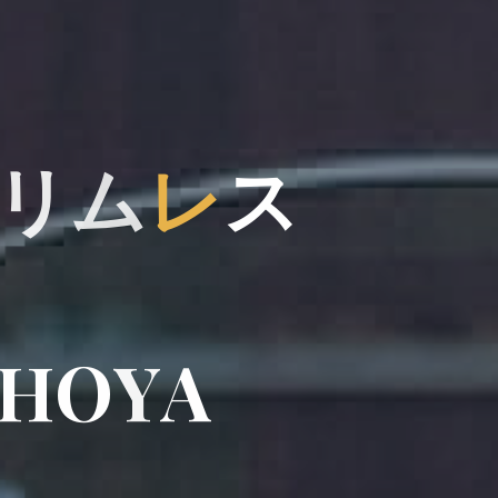
リ
ム
レ
ス
H
O
Y
A