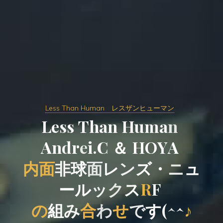
Less Than Human レスザンヒューマン
L
e
s
s
s
T
h
n
a
n
H
u
m
a
n
A
n
d
r
e
i
e
.
C
＆
H
O
Y
A
内
面
非
球
面
レ
ズ
ン
ズ
・
ニ
ュ
ー
ル
ッ
ク
ス
R
F
の
組
み
合
わ
せ
わ
で
す
で
(
^
^
♪