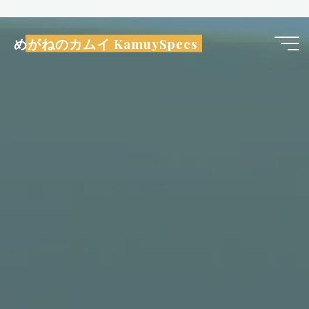
コ
ン
めがねのカムイ KamuySpecs
テ
ン
ツ
へ
ス
キ
ッ
プ