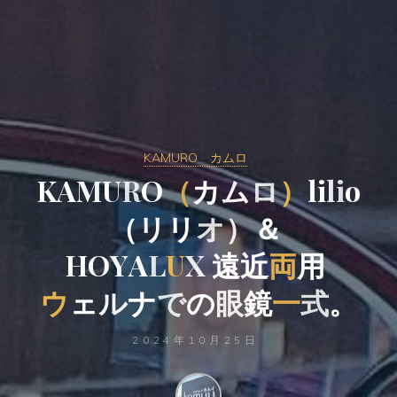
KAMURO カムロ
K
A
M
U
R
O
（
カ
ム
ロ
）
l
i
l
i
o
（
リ
リ
オ
）
＆
H
O
Y
A
L
U
X
遠
近
両
用
ウ
ェ
ル
ナ
で
の
眼
鏡
一
式
。
2024年10月25日