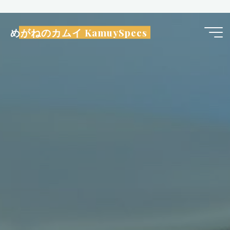
コ
ン
めがねのカムイ KamuySpecs
テ
ン
ツ
へ
ス
キ
ッ
プ