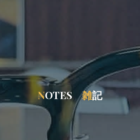
N
O
T
E
S
雑
記