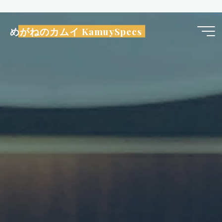
コ
ン
めがねのカムイ KamuySpecs
テ
ン
ツ
へ
ス
キ
ッ
プ