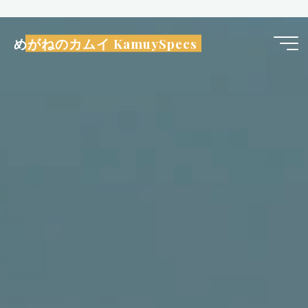
コ
ン
めがねのカムイ KamuySpecs
テ
ン
ツ
へ
ス
キ
ッ
プ