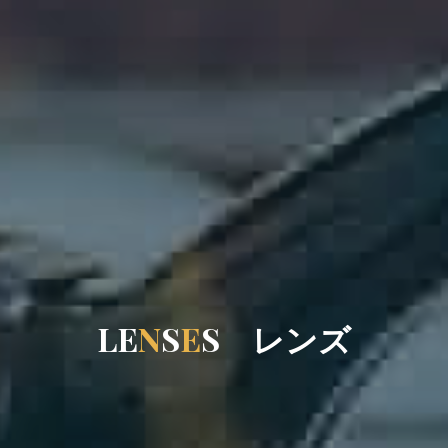
L
E
N
S
E
S
レ
ン
ン
ズ